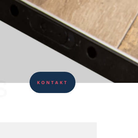
s
KONTAKT