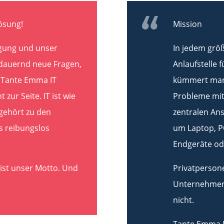
Lösung!
Mission
ugung und unser
In jedem grö
ch dauernd neue Fragen,
Anlaufstelle 
n Tante Emma IT
kümmert man
zur Seite. IT ist wie
Probleme mit 
gehört zu den
zentralen Ans
 reibungslos
um Laptop, PC
Endgeräte od
s ist unser Motto. Und
Privatpersone
Unternehmen 
nicht.