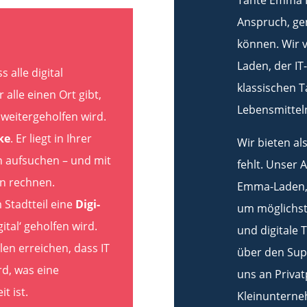
Tante Emma I
Anspruch, gen
können. Wir v
Laden, der IT-
 alle digital
klassischen 
 alle einen Ort gibt,
Lebensmittel
 weitergeholfen wird.
ke
. Er liegt in Ihrer
Wir bieten al
n aufsuchen – und mit
fehlt. Unser 
en rechnen.
Emma-Laden, 
 Stadtteil eine
Digi-
um möglichst
ital‘ geholfen wird.
und digitale 
len erreichen, dass IT
über den Supp
rd, was eine
uns an Priva
t ist.
Kleinuntern