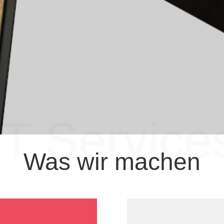
.
IT Service
Was wir machen