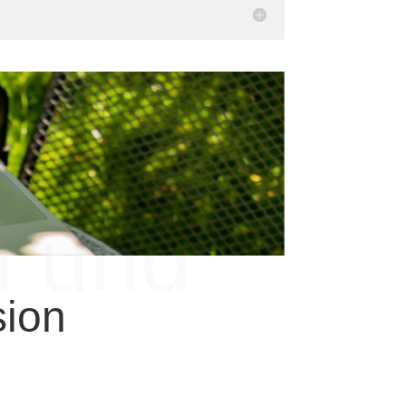
n und
sion