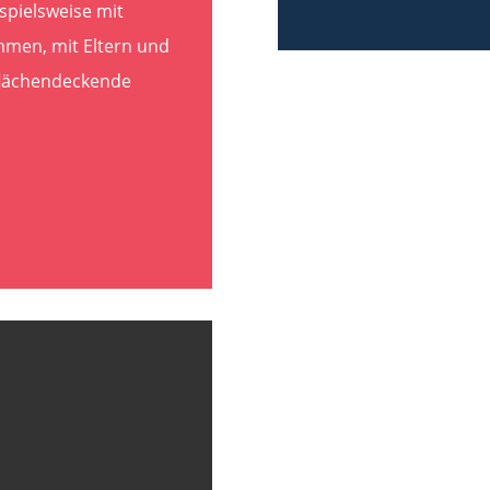
spielsweise mit
mmen, mit Eltern und
 flächendeckende